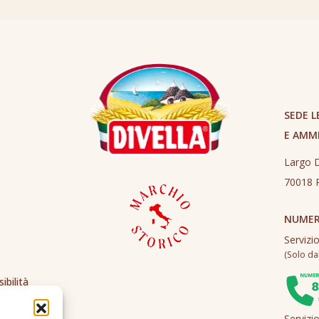
SEDE L
E AMM
Largo D
70018 R
NUMER
Servizi
(Solo dall
ibilità
Servizi