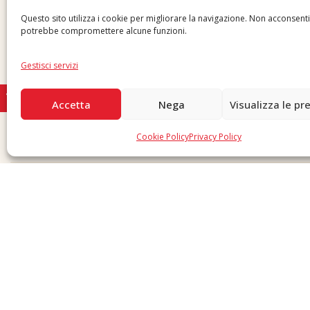
Inviaci una segnalazione
Questo sito utilizza i cookie per migliorare la navigazione. Non acconsent
potrebbe compromettere alcune funzioni.
Gestisci servizi
Accetta
Nega
Visualizza le pr
Cookie Policy
Privacy Policy
Copyright © 2026 F. Divella S.p.A. - P.IVA 00257660720 - REA: 35658 SDI: MZO