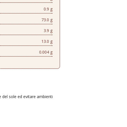
0.9 g
73.0 g
3.9 g
13.0 g
0.004 g
e del sole ed evitare ambienti