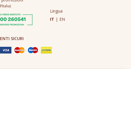
’Italia)
Lingua
IT
|
EN
NTI SICURI
Made in Never Before Italia