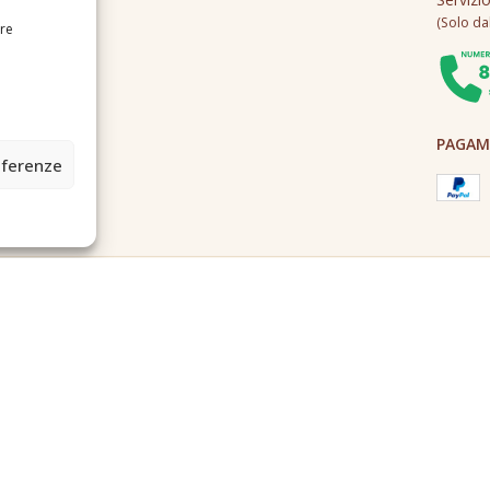
(Solo dall
ire
PAGAME
eferenze
2A0U - Tutti i diritti riservati