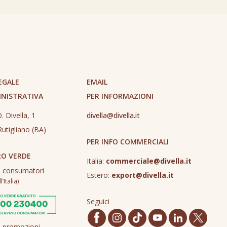
EGALE
EMAIL
INISTRATIVA
PER INFORMAZIONI
. Divella, 1
divella@divella.it
utigliano (BA)
PER INFO COMMERCIALI
O VERDE
Italia:
commerciale@divella.it
o consumatori
Estero:
export@divella.it
’Italia)
Seguici
o promozioni