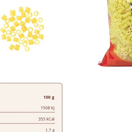
100 g
1508 kJ
355 kCal
1.7 g