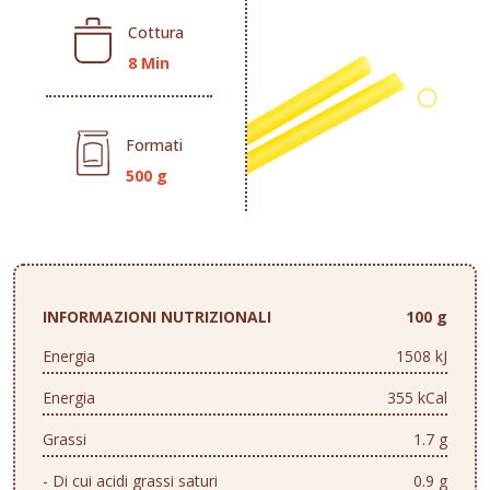
Cottura
8 Min
Formati
500 g
INFORMAZIONI NUTRIZIONALI
100 g
Energia
1508 kJ
Energia
355 kCal
Grassi
1.7 g
- Di cui acidi grassi saturi
0.9 g