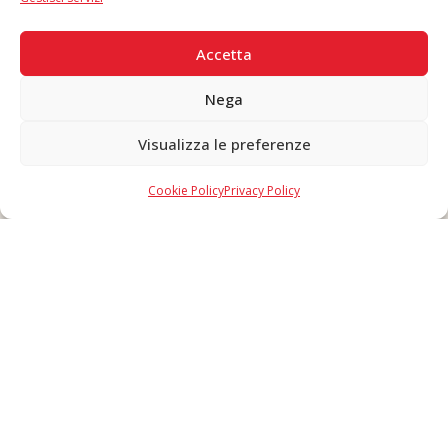
PAGAMENTI SICURI
Accetta
Nega
Visualizza le preferenze
Copyright © 2026 F. Divella S.p.A. - P.IVA 00257660720 - REA: 35658
SDI: MZO2A0U - Tutti i diritti riservati
Cookie Policy
Privacy Policy
Made in Never Before Italia