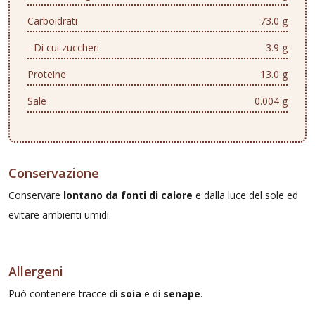
Carboidrati
73.0 g
- Di cui zuccheri
3.9 g
Proteine
13.0 g
Sale
0.004 g
Conservazione
Conservare
lontano da fonti di calore
e dalla luce del sole ed
evitare ambienti umidi.
Allergeni
Può contenere tracce di
soia
e di
senape
.