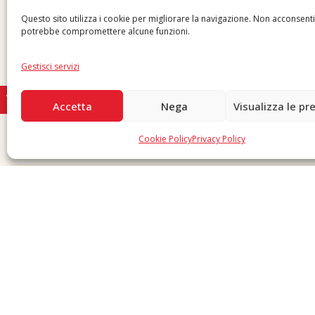
Inviaci una segnalazione
Questo sito utilizza i cookie per migliorare la navigazione. Non acconsent
potrebbe compromettere alcune funzioni.
Gestisci servizi
Accetta
Nega
Visualizza le pr
Cookie Policy
Privacy Policy
Copyright © 2026 F. Divella S.p.A. - P.IVA 00257660720 - REA: 35658 SDI: MZO