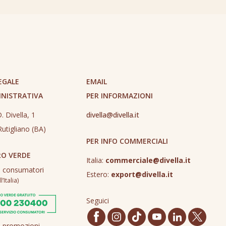
EGALE
EMAIL
INISTRATIVA
PER INFORMAZIONI
. Divella, 1
divella@divella.it
utigliano (BA)
PER INFO COMMERCIALI
O VERDE
Italia:
commerciale@divella.it
o consumatori
Estero:
export@divella.it
’Italia)
Seguici
o promozioni