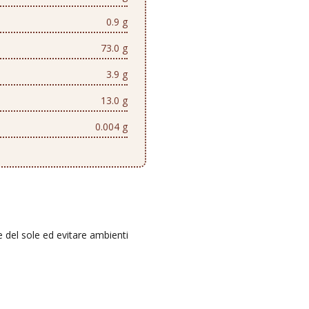
0.9 g
73.0 g
3.9 g
13.0 g
0.004 g
e del sole ed evitare ambienti