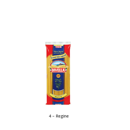
4 – Regine
16 