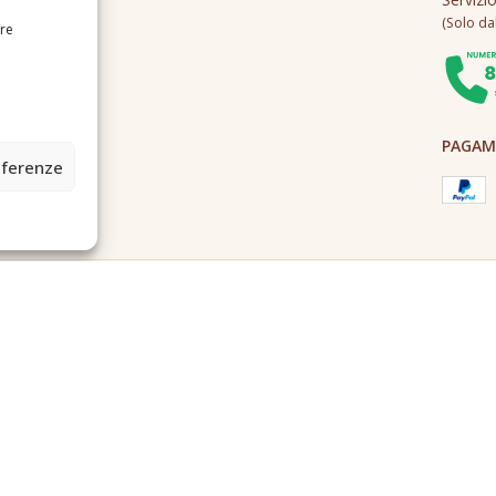
(Solo dall
ire
PAGAME
eferenze
2A0U - Tutti i diritti riservati