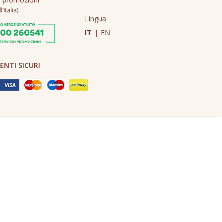
’Italia)
Lingua
IT
|
EN
NTI SICURI
Made in Never Before Italia