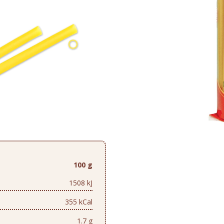
100 g
1508 kJ
355 kCal
1.7 g