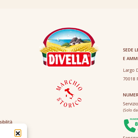
SEDE L
E AMM
Largo D
70018 R
NUMER
Servizi
(Solo dall
ibilità
Servizi