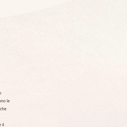
o
ono le
 che
 il