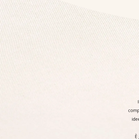
compo
ide
È 