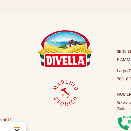
SEDE L
E AMM
Largo D
70018 R
NUMER
Servizi
(Solo dall
ibilità