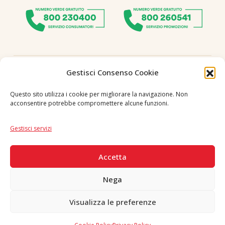
Seguici
Gestisci Consenso Cookie
Questo sito utilizza i cookie per migliorare la navigazione. Non
acconsentire potrebbe compromettere alcune funzioni.
Lingua
IT
|
EN
Gestisci servizi
PAGAMENTI SICURI
Accetta
Nega
Visualizza le preferenze
Copyright © 2026 F. Divella S.p.A. - P.IVA 00257660720 - REA: 35658
SDI: MZO2A0U - Tutti i diritti riservati