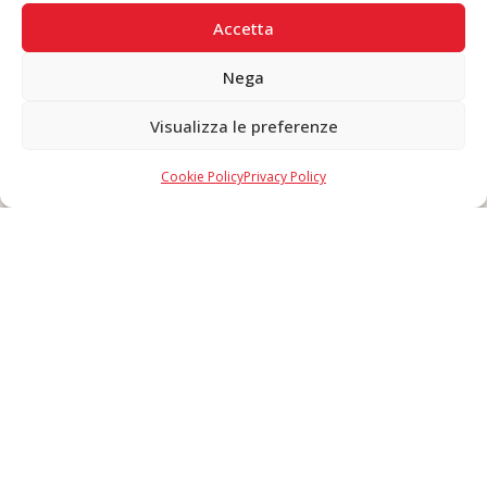
PAGAMENTI SICURI
Accetta
Nega
Visualizza le preferenze
Copyright © 2026 F. Divella S.p.A. - P.IVA 00257660720 - REA: 35658
SDI: MZO2A0U - Tutti i diritti riservati
Cookie Policy
Privacy Policy
Made in Never Before Italia