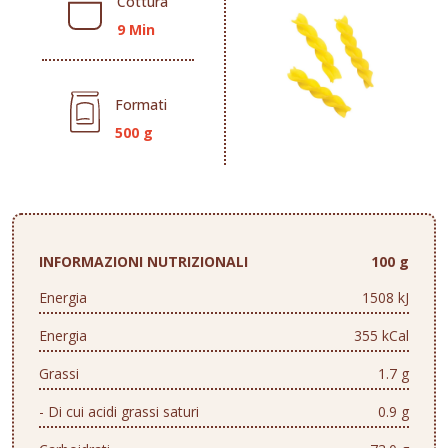
Cottura
9 Min
Formati
500 g
INFORMAZIONI NUTRIZIONALI
100 g
Energia
1508 kJ
Energia
355 kCal
Grassi
1.7 g
- Di cui acidi grassi saturi
0.9 g