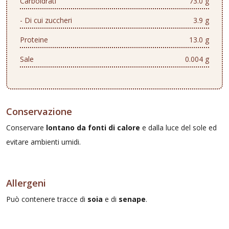
Carboidrati
73.0 g
- Di cui zuccheri
3.9 g
Proteine
13.0 g
Sale
0.004 g
Conservazione
Conservare
lontano da fonti di calore
e dalla luce del sole ed
evitare ambienti umidi.
Allergeni
Può contenere tracce di
soia
e di
senape
.