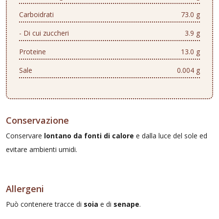
Carboidrati
73.0 g
- Di cui zuccheri
3.9 g
Proteine
13.0 g
Sale
0.004 g
Conservazione
Conservare
lontano da fonti di calore
e dalla luce del sole ed
evitare ambienti umidi.
Allergeni
Può contenere tracce di
soia
e di
senape
.