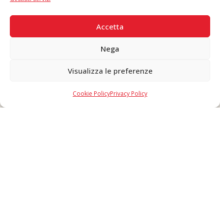
PAGAMENTI SICURI
Accetta
Nega
Visualizza le preferenze
Copyright © 2026 F. Divella S.p.A. - P.IVA 00257660720 - REA: 35658
SDI: MZO2A0U - Tutti i diritti riservati
Cookie Policy
Privacy Policy
Made in Never Before Italia