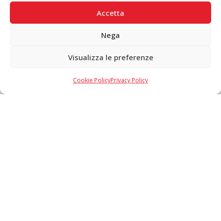
PAGAMENTI SICURI
Accetta
Nega
Visualizza le preferenze
Copyright © 2026 F. Divella S.p.A. - P.IVA 00257660720 - REA: 35658
SDI: MZO2A0U - Tutti i diritti riservati
Cookie Policy
Privacy Policy
Made in Never Before Italia