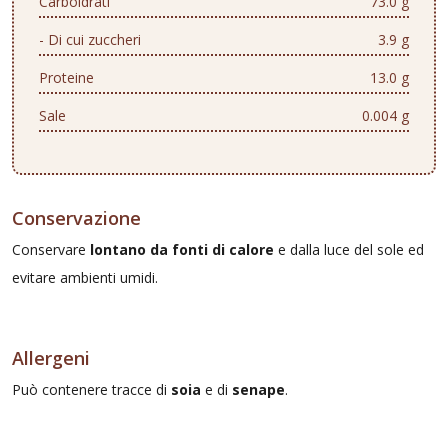
Carboidrati
73.0 g
- Di cui zuccheri
3.9 g
Proteine
13.0 g
Sale
0.004 g
Conservazione
Conservare
lontano da fonti di calore
e dalla luce del sole ed
evitare ambienti umidi.
Allergeni
Può contenere tracce di
soia
e di
senape
.