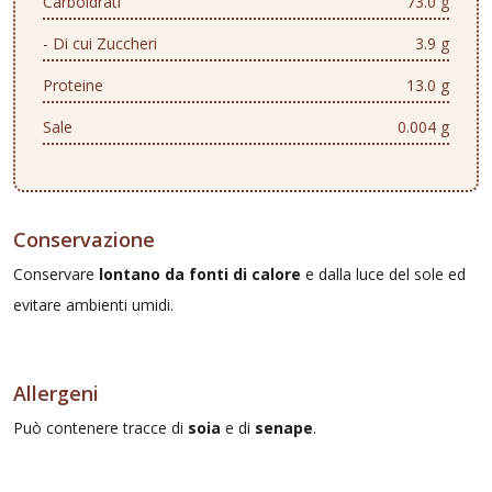
Carboidrati
73.0 g
- Di cui Zuccheri
3.9 g
Proteine
13.0 g
Sale
0.004 g
Conservazione
Conservare
lontano da fonti di calore
e dalla luce del sole ed
evitare ambienti umidi.
Allergeni
Può contenere tracce di
soia
e di
senape
.