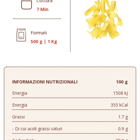
Cottura
7 Min
Formati
500 g
|
1 Kg
INFORMAZIONI NUTRIZIONALI
100 g
Energia
1508 kJ
Energia
355 kCal
Grassi
1.7 g
- Di cui acidi grassi saturi
0.9 g