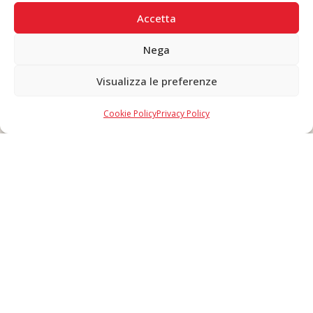
PAGAMENTI SICURI
Accetta
Nega
Visualizza le preferenze
Copyright © 2026 F. Divella S.p.A. - P.IVA 00257660720 - REA: 35658
SDI: MZO2A0U - Tutti i diritti riservati
Cookie Policy
Privacy Policy
Made in Never Before Italia