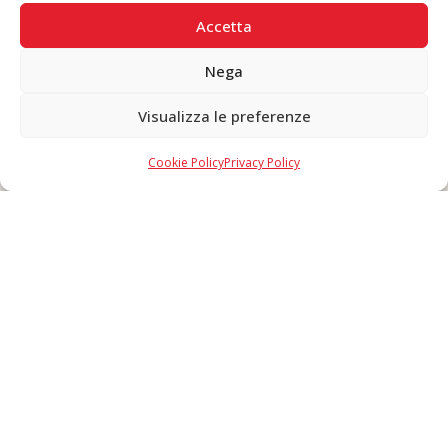
PAGAMENTI SICURI
Accetta
Nega
Visualizza le preferenze
Copyright © 2026 F. Divella S.p.A. - P.IVA 00257660720 - REA: 35658
SDI: MZO2A0U - Tutti i diritti riservati
Cookie Policy
Privacy Policy
Made in Never Before Italia