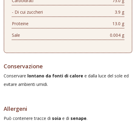
Carboidrati
73.0 g
- Di cui zuccheri
3.9 g
Proteine
13.0 g
Sale
0.004 g
Conservazione
Conservare
lontano da fonti di calore
e dalla luce del sole ed
evitare ambienti umidi.
Allergeni
Può contenere tracce di
soia
e di
senape
.