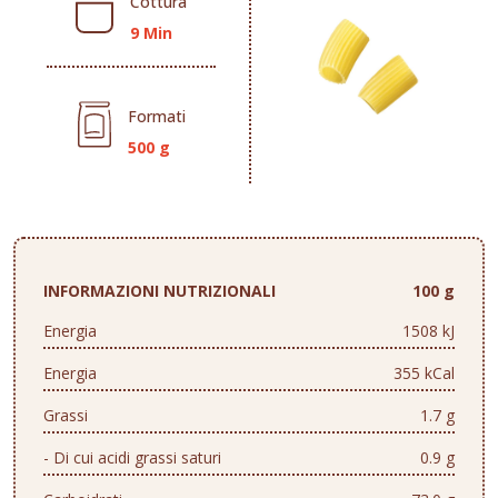
Cottura
9 Min
Formati
500 g
INFORMAZIONI NUTRIZIONALI
100 g
Energia
1508 kJ
Energia
355 kCal
Grassi
1.7 g
- Di cui acidi grassi saturi
0.9 g