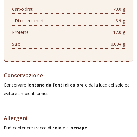
Carboidrati
73.0 g
- Di cui zuccheri
3.9 g
Proteine
12.0 g
Sale
0.004 g
Conservazione
Conservare
lontano da fonti di calore
e dalla luce del sole ed
evitare ambienti umidi.
Allergeni
Può contenere tracce di
soia
e di
senape
.