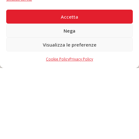
PAGAMENTI SICURI
Accetta
Nega
Visualizza le preferenze
Copyright © 2026 F. Divella S.p.A. - P.IVA 00257660720 - REA: 35658
SDI: MZO2A0U - Tutti i diritti riservati
Cookie Policy
Privacy Policy
Made in Never Before Italia