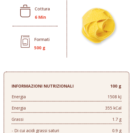
Cottura
6 Min
Formati
500 g
INFORMAZIONI NUTRIZIONALI
100 g
Energia
1508 kJ
Energia
355 kCal
Grassi
1.7 g
- Di cui acidi grassi saturi
0.9 g