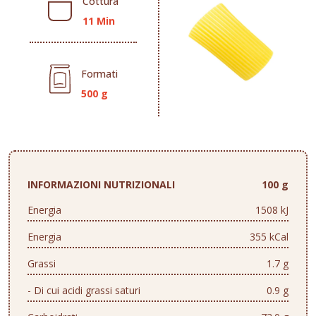
Cottura
11 Min
Formati
500 g
INFORMAZIONI NUTRIZIONALI
100 g
Energia
1508 kJ
Energia
355 kCal
Grassi
1.7 g
- Di cui acidi grassi saturi
0.9 g