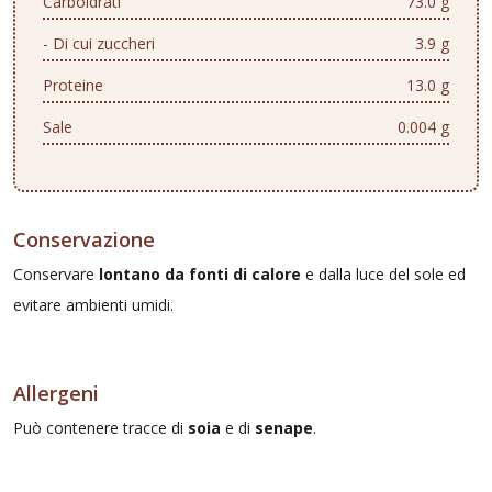
Carboidrati
73.0 g
- Di cui zuccheri
3.9 g
Proteine
13.0 g
Sale
0.004 g
Conservazione
Conservare
lontano da fonti di calore
e dalla luce del sole ed
evitare ambienti umidi.
Allergeni
Può contenere tracce di
soia
e di
senape
.