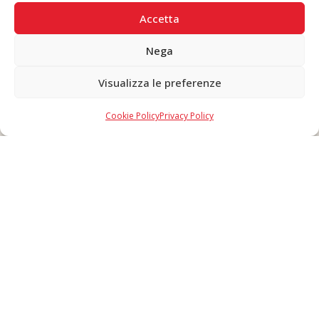
PAGAMENTI SICURI
Accetta
Nega
Visualizza le preferenze
Copyright © 2026 F. Divella S.p.A. - P.IVA 00257660720 - REA: 35658
SDI: MZO2A0U - Tutti i diritti riservati
Cookie Policy
Privacy Policy
Made in Never Before Italia