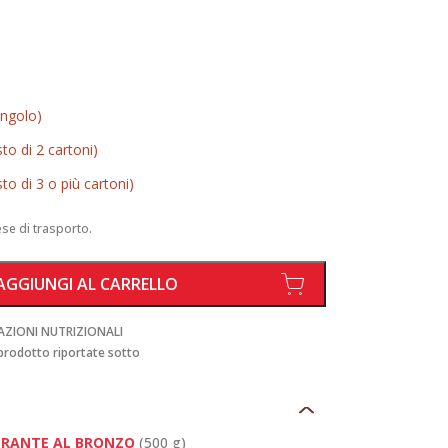
ingolo)
sto di 2 cartoni)
sto di 3 o più cartoni)
ese di trasporto.
AGGIUNGI AL CARRELLO
RMAZIONI NUTRIZIONALI
 prodotto riportate sotto
ORANTE AL BRONZO
(500 g)