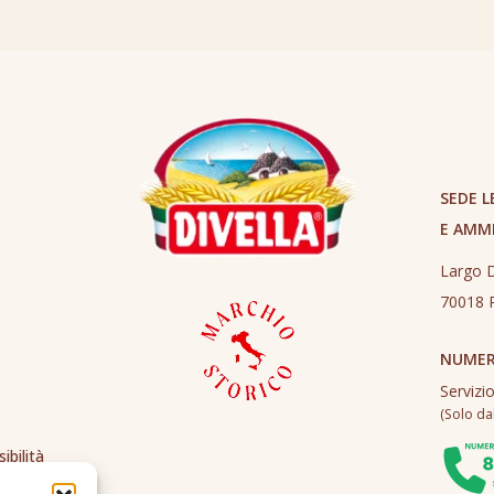
SEDE L
E AMM
Largo D
70018 R
NUMER
Servizi
(Solo dall
ibilità