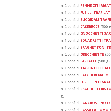
n. 2 conf. di
PENNE ZITI RIGA
n. 1 conf. di
FUSILLI TRAFILA
n. 2 conf. di
ELICOIDALI TRAF
n. 2 conf. di
CASERECCE
(500 g
n. 1 conf. di
GNOCCHETTI SAR
n. 1 conf. di
SQUADRETTI TRA
n. 1 conf. di
SPAGHETTONI TR
n. 2 conf. di
ORECCHIETTE
(50
n. 1 conf. di
FARFALLE
(500 g)
n. 1 conf. di
TAGLIATELLE AL
n. 1 conf. di
PACCHERI NAPOL
n. 1 conf. di
FUSILLI INTEGRAL
n. 1 conf. di
SPAGHETTI RIST
g)
n. 1 conf. di
PANCROSTINO CO
n. 2 conf. di
PASSATA POMO