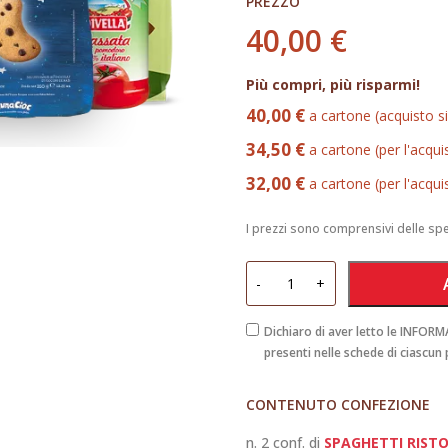
PREZZO
40,00
€
Più compri, più risparmi!
40,00 €
a cartone (acquisto s
34,50 €
a cartone (per l'acqui
32,00 €
a cartone (per l'acqui
I prezzi sono comprensivi delle sp
Sapori
-
+
Mediterranei
quantità
Dichiaro di aver letto le INFO
presenti nelle schede di ciascun
CONTENUTO CONFEZIONE
n. 2 conf. di
SPAGHETTI RIST