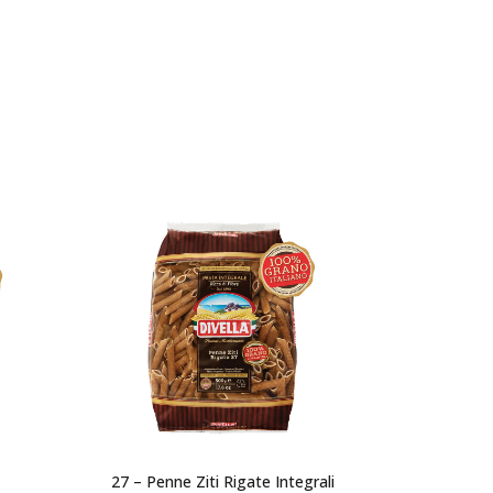
27 – Penne Ziti Rigate Integrali
8 – Spaghet