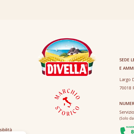
SEDE L
E AMM
Largo D
70018 R
NUMER
Servizi
(Solo dall
ibilità