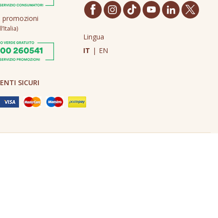
o promozioni
’Italia)
Lingua
IT
|
EN
NTI SICURI
Made in Never Before Italia