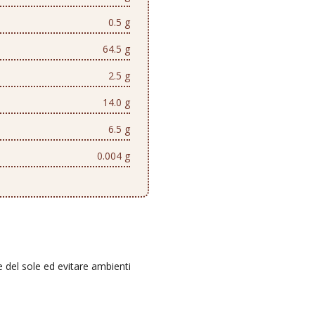
0.5 g
64.5 g
2.5 g
14.0 g
6.5 g
0.004 g
e del sole ed evitare ambienti