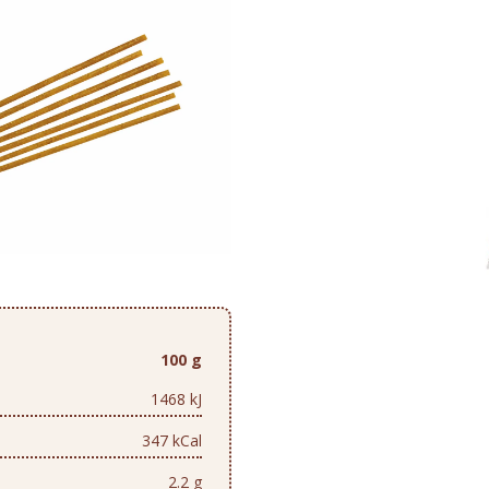
100 g
1468 kJ
347 kCal
2.2 g