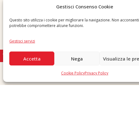
Whistleblowing
Gestisci Consenso Cookie
Inviaci una segnalazione
Questo sito utilizza i cookie per migliorare la navigazione. Non acconsent
potrebbe compromettere alcune funzioni.
Gestisci servizi
Accetta
Nega
Visualizza le pr
Cookie Policy
Privacy Policy
Copyright © 2026 F. Divella S.p.A. - P.IVA 00257660720 - REA: 35658 SDI: MZO