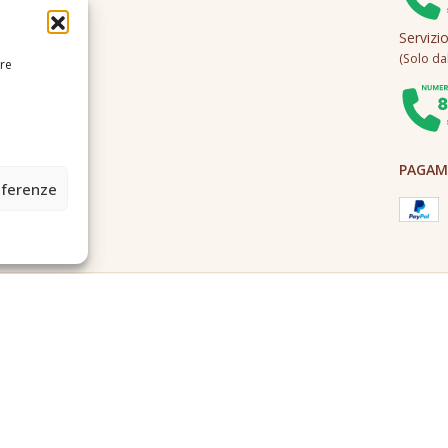
Servizi
(Solo dall
ire
PAGAME
eferenze
2A0U - Tutti i diritti riservati