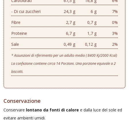
Carboidrati
67,5 g
16,8 g
6%
- Di cui zuccheri
24,3 g
6 g
7%
Fibre
2,7 g
0,7 g
0%
Proteine
6,7 g
1,7 g
3%
Sale
0,49 g
0,12 g
2%
* Assunzioni di riferimento per un adulto medio ( 8400 Kj/2000 Kcal)
La confezione contiene circa 14 Porzioni. Una porzione equivale a 2
biscotti.
Conservazione
Conservare
lontano da fonti di calore
e dalla luce del sole ed
evitare ambienti umidi.