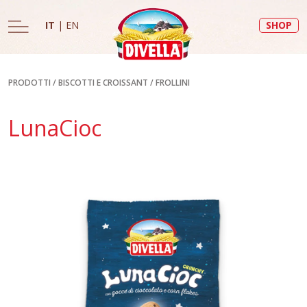
IT
|
EN
SHOP
PRODOTTI
/
BISCOTTI E CROISSANT
/
FROLLINI
LunaCioc