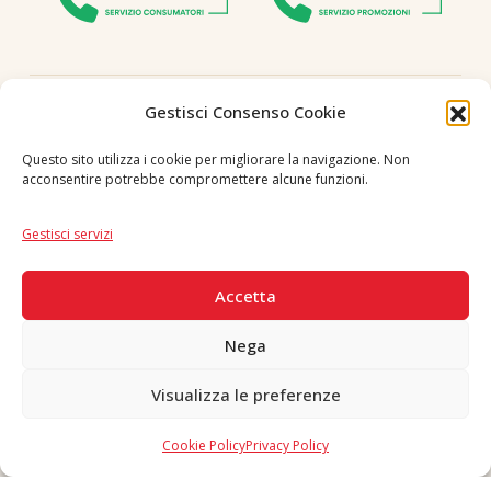
Seguici
Gestisci Consenso Cookie
Questo sito utilizza i cookie per migliorare la navigazione. Non
acconsentire potrebbe compromettere alcune funzioni.
Lingua
IT
|
EN
Gestisci servizi
PAGAMENTI SICURI
Accetta
Nega
Visualizza le preferenze
Copyright © 2026 F. Divella S.p.A. - P.IVA 00257660720 - REA: 35658
SDI: MZO2A0U - Tutti i diritti riservati
Cookie Policy
Privacy Policy
Made in Never Before Italia