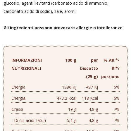
glucosio, agenti lievitanti (carbonato acido di ammonio,
carbonato acido di sodio), sale, aromi.
Gli ingredienti possono provocare allergie o intolleranze.
INFORMAZIONI
100 g
per
% AR *-
NUTRIZIONALI
biscotto
RI*/
(25 g)
porzione
Energia
1986 Kj
497 Kj
6%
Energia
473,2 Kcal
118 Kcal
6%
Grassi
19 g
4,8 g
7%
- Di cui acidi saturi
5,1 g
4,8 g
7%