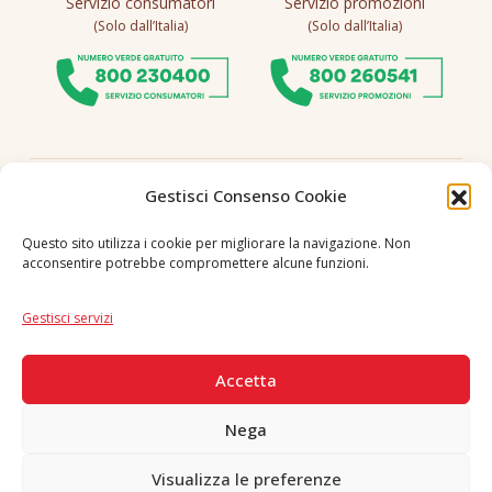
Servizio consumatori
Servizio promozioni
(Solo dall’Italia)
(Solo dall’Italia)
Seguici
Gestisci Consenso Cookie
Questo sito utilizza i cookie per migliorare la navigazione. Non
acconsentire potrebbe compromettere alcune funzioni.
Lingua
IT
|
EN
Gestisci servizi
PAGAMENTI SICURI
Accetta
Nega
Visualizza le preferenze
Copyright © 2026 F. Divella S.p.A. - P.IVA 00257660720 - REA: 35658