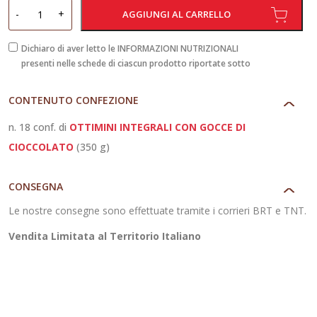
Ottimini
-
+
AGGIUNGI AL CARRELLO
Integrali
con
Dichiaro di aver letto le INFORMAZIONI NUTRIZIONALI
presenti nelle schede di ciascun prodotto riportate sotto
Gocce
di
CONTENUTO CONFEZIONE
Cioccolato
quantità
n. 18 conf. di
OTTIMINI INTEGRALI CON GOCCE DI
CIOCCOLATO
(350 g)
CONSEGNA
Le nostre consegne sono effettuate tramite i corrieri BRT e TNT.
Vendita Limitata al Territorio Italiano