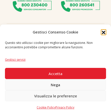
Seguici
Gestisci Consenso Cookie
Questo sito utilizza i cookie per migliorare la navigazione. Non
acconsentire potrebbe compromettere alcune funzioni.
Lingua
IT
|
EN
Gestisci servizi
PAGAMENTI SICURI
Accetta
Nega
Visualizza le preferenze
Copyright © 2026 F. Divella S.p.A. - P.IVA 00257660720 - REA: 35658
SDI: MZO2A0U - Tutti i diritti riservati
Cookie Policy
Privacy Policy