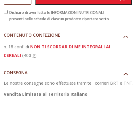
Non
Ti
Dichiaro di aver letto le INFORMAZIONI NUTRIZIONALI
presenti nelle schede di ciascun prodotto riportate sotto
Scordar
Di
CONTENUTO CONFEZIONE
Me
Integrali
n. 18 conf. di
NON TI SCORDAR DI ME INTEGRALI AI
ai
CEREALI
(400 g)
Cereali
quantità
CONSEGNA
Le nostre consegne sono effettuate tramite i corrieri BRT e TNT.
Vendita Limitata al Territorio Italiano