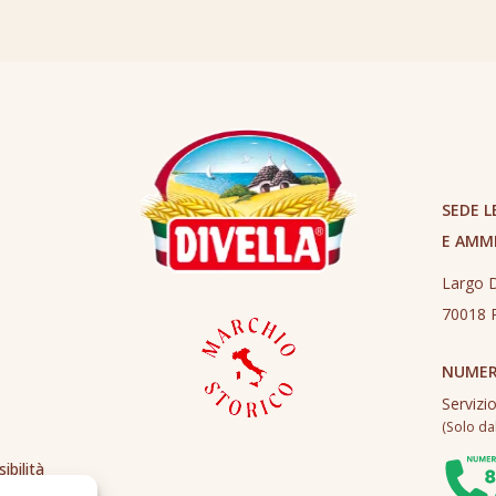
SEDE L
E AMM
Largo D
70018 R
NUMER
Servizi
(Solo dall
ibilità