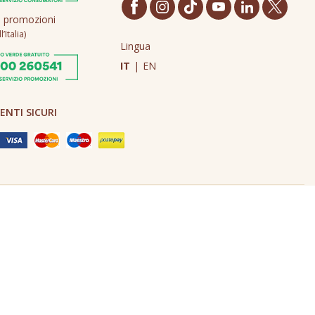
o promozioni
’Italia)
Lingua
IT
|
EN
NTI SICURI
Made in Never Before Italia