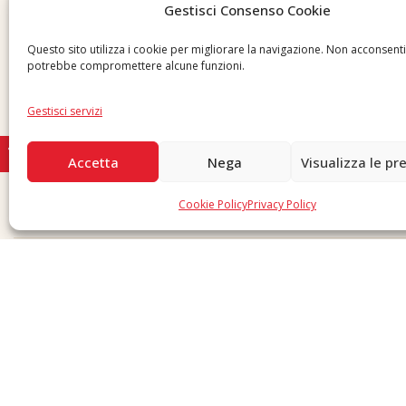
Whistleblowing
Gestisci Consenso Cookie
Inviaci una segnalazione
Questo sito utilizza i cookie per migliorare la navigazione. Non acconsent
potrebbe compromettere alcune funzioni.
Gestisci servizi
Accetta
Nega
Visualizza le pr
Cookie Policy
Privacy Policy
Copyright © 2026 F. Divella S.p.A. - P.IVA 00257660720 - REA: 35658 SDI: MZO