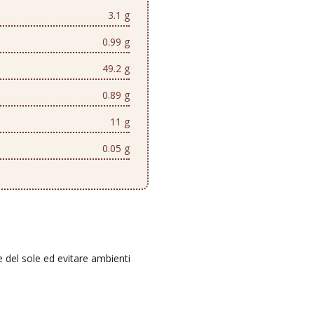
3.1 g
0.99 g
49.2 g
0.89 g
11 g
0.05 g
e del sole ed evitare ambienti