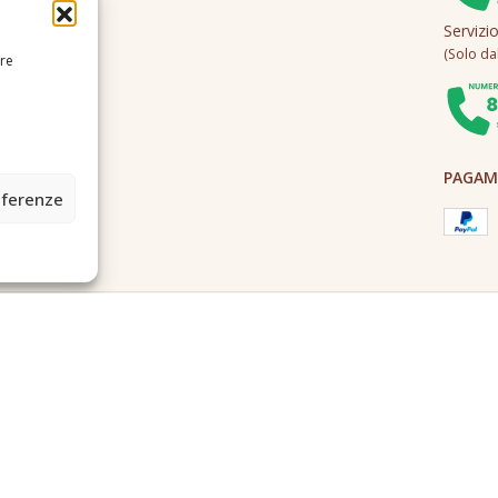
Servizi
(Solo dall
ire
PAGAME
eferenze
2A0U - Tutti i diritti riservati