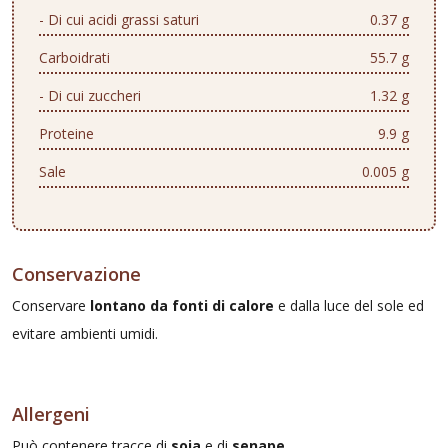
- Di cui acidi grassi saturi
0.37 g
Carboidrati
55.7 g
- Di cui zuccheri
1.32 g
Proteine
9.9 g
Sale
0.005 g
Conservazione
Conservare
lontano da fonti di calore
e dalla luce del sole ed
evitare ambienti umidi.
Allergeni
Può contenere tracce di
soia
e di
senape
.