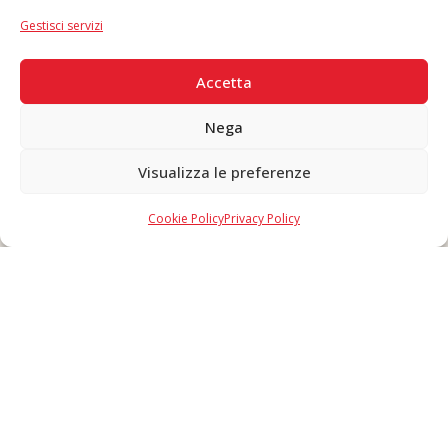
IT
|
EN
Gestisci servizi
PAGAMENTI SICURI
Accetta
Nega
Visualizza le preferenze
Copyright © 2026 F. Divella S.p.A. - P.IVA 00257660720 - REA: 35658
SDI: MZO2A0U - Tutti i diritti riservati
Cookie Policy
Privacy Policy
Made in Never Before Italia