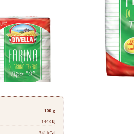
100 g
1448 kJ
341 kCal