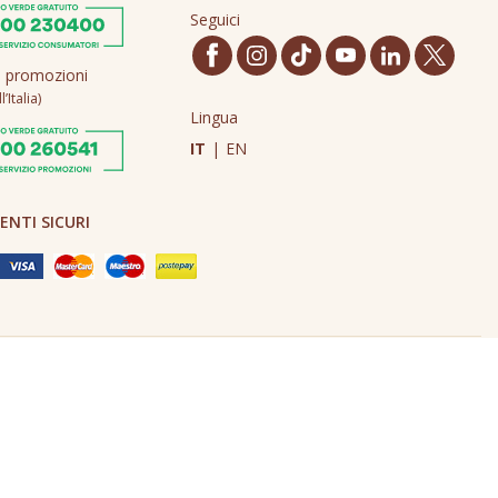
Seguici
o promozioni
’Italia)
Lingua
IT
|
EN
NTI SICURI
Made in Never Before Italia