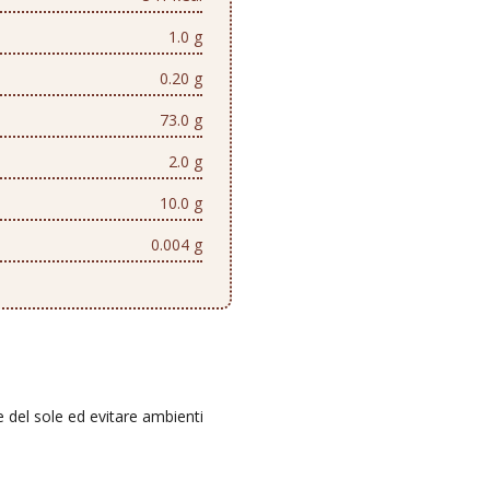
1.0 g
0.20 g
73.0 g
2.0 g
10.0 g
0.004 g
e del sole ed evitare ambienti