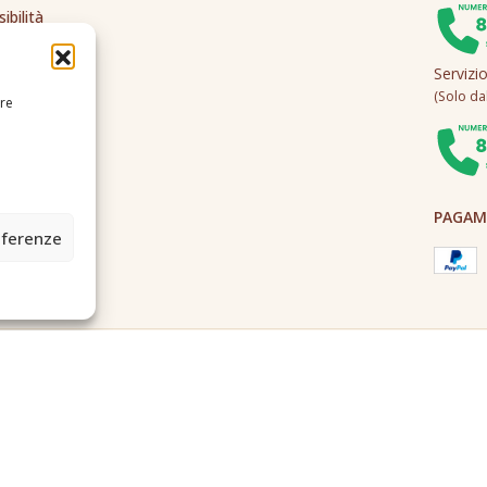
ibilità
Servizi
(Solo dall
ire
PAGAME
eferenze
2A0U - Tutti i diritti riservati