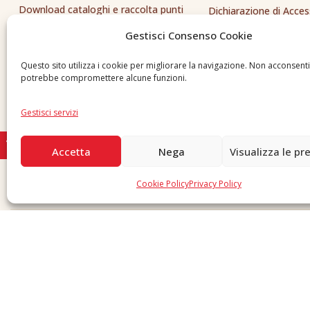
Download cataloghi e raccolta punti
Dichiarazione di Access
Whistleblowing
Gestisci Consenso Cookie
Inviaci una segnalazione
Questo sito utilizza i cookie per migliorare la navigazione. Non acconsent
potrebbe compromettere alcune funzioni.
Gestisci servizi
Accetta
Nega
Visualizza le pr
Cookie Policy
Privacy Policy
Copyright © 2026 F. Divella S.p.A. - P.IVA 00257660720 - REA: 35658 SDI: MZO