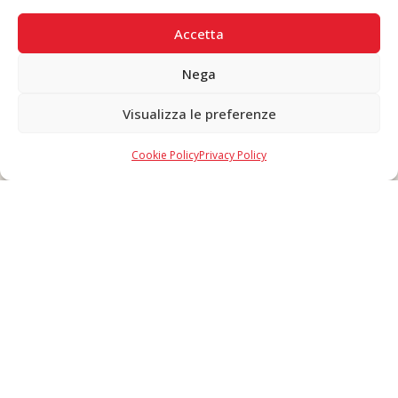
PAGAMENTI SICURI
Accetta
Nega
Visualizza le preferenze
Copyright © 2026 F. Divella S.p.A. - P.IVA 00257660720 - REA: 35658
SDI: MZO2A0U - Tutti i diritti riservati
Cookie Policy
Privacy Policy
Made in Never Before Italia