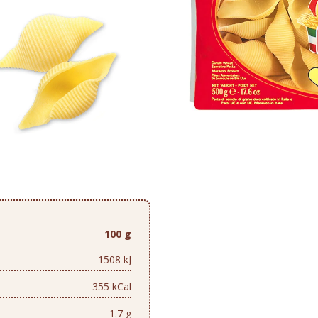
100 g
1508 kJ
355 kCal
1.7 g