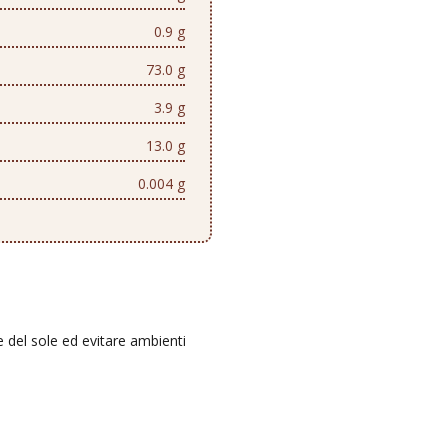
0.9 g
73.0 g
3.9 g
13.0 g
0.004 g
e del sole ed evitare ambienti