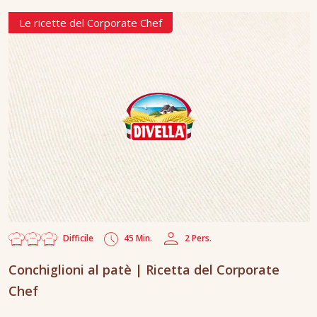
Le ricette del Corporate Chef
Difficile
45 Min.
2 Pers.
Conchiglioni al patè | Ricetta del Corporate
Chef