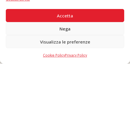
PAGAMENTI SICURI
Accetta
Nega
Visualizza le preferenze
Copyright © 2026 F. Divella S.p.A. - P.IVA 00257660720 - REA: 35658
SDI: MZO2A0U - Tutti i diritti riservati
Cookie Policy
Privacy Policy
Made in Never Before Italia