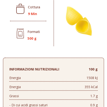
Cottura
9 Min
Formati
500 g
INFORMAZIONI NUTRIZIONALI
100 g
Energia
1508 kJ
Energia
355 kCal
Grassi
1.7 g
- Di cui acidi grassi saturi
0.9 g