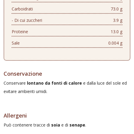
Carboidrati
73.0 g
- Di cui zuccheri
3.9 g
Proteine
13.0 g
Sale
0.004 g
Conservazione
Conservare
lontano da fonti di calore
e dalla luce del sole ed
evitare ambienti umidi.
Allergeni
Può contenere tracce di
soia
e di
senape
.