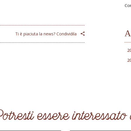
Co
A
Ti è piaciuta la news? Condividila
2
2
otresti essere interessato