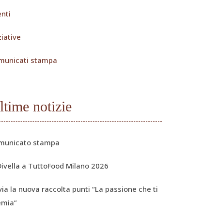
nti
ziative
municati stampa
ltime notizie
municato stampa
Divella a TuttoFood Milano 2026
via la nuova raccolta punti “La passione che ti
emia”