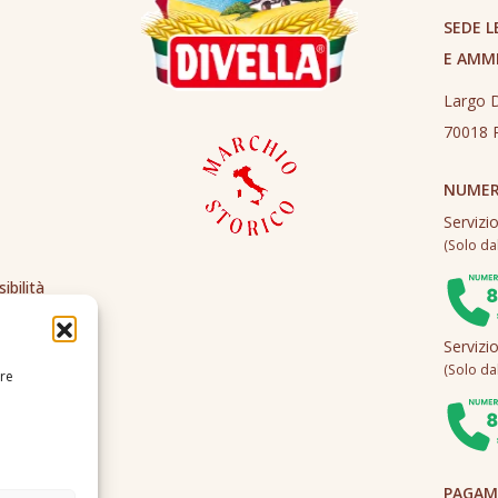
SEDE L
E AMM
Largo D
70018 R
NUMER
Servizi
(Solo dall
ibilità
Servizi
(Solo dall
ire
PAGAME