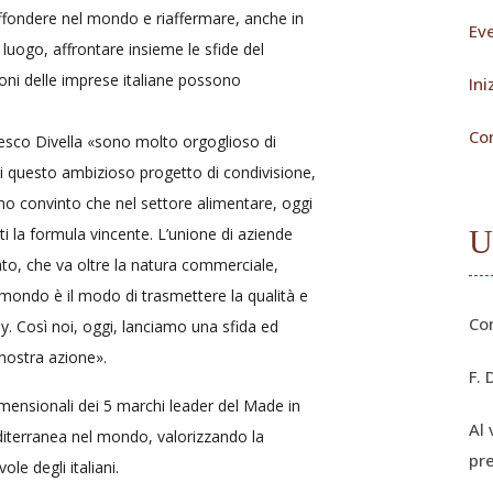
 diffondere nel mondo e riaffermare, anche in
Eve
o luogo, affrontare insieme le sfide del
ioni delle imprese italiane possono
Ini
Co
cesco Divella «sono molto orgoglioso di
di questo ambizioso progetto di condivisione,
o convinto che nel settore alimentare, oggi
ti la formula vincente. L’unione di aziende
U
cato, che va oltre la natura commerciale,
mondo è il modo di trasmettere la qualità e
Co
ly. Così noi, oggi, lanciamo una sfida ed
 nostra azione».
F. 
dimensionali dei 5 marchi leader del Made in
Al 
mediterranea nel mondo, valorizzando la
pr
le degli italiani.