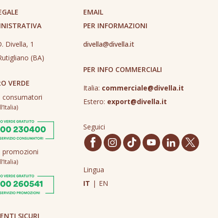
EGALE
EMAIL
INISTRATIVA
PER INFORMAZIONI
. Divella, 1
divella@divella.it
utigliano (BA)
PER INFO COMMERCIALI
O VERDE
Italia:
commerciale@divella.it
o consumatori
Estero:
export@divella.it
’Italia)
Seguici
o promozioni
’Italia)
Lingua
IT
|
EN
NTI SICURI