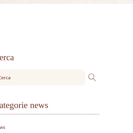
erca
ategorie news
ws