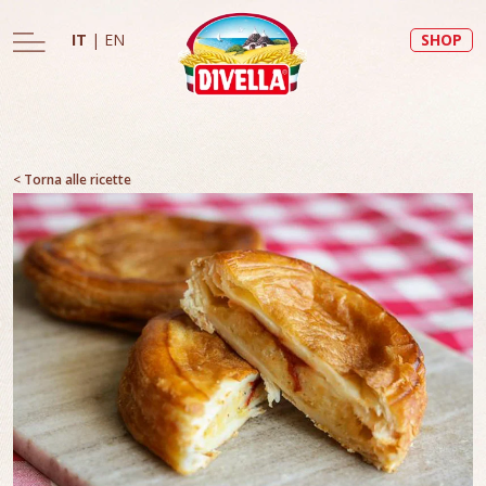
IT
|
EN
SHOP
< Torna alle ricette