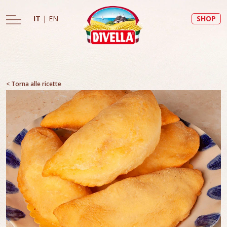
IT
|
EN
SHOP
< Torna alle ricette