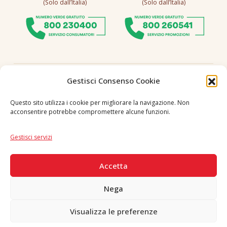
(Solo dall’Italia)
(Solo dall’Italia)
Seguici
Gestisci Consenso Cookie
Questo sito utilizza i cookie per migliorare la navigazione. Non
acconsentire potrebbe compromettere alcune funzioni.
Lingua
IT
|
EN
Gestisci servizi
PAGAMENTI SICURI
Accetta
Nega
Visualizza le preferenze
Copyright © 2026 F. Divella S.p.A. - P.IVA 00257660720 - REA: 35658