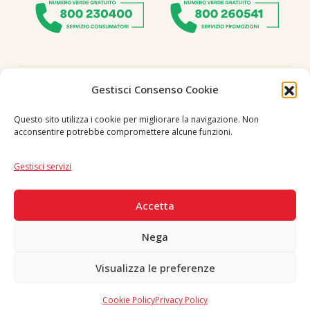
Seguici
Gestisci Consenso Cookie
Questo sito utilizza i cookie per migliorare la navigazione. Non
acconsentire potrebbe compromettere alcune funzioni.
Lingua
IT
|
EN
Gestisci servizi
PAGAMENTI SICURI
Accetta
Nega
Visualizza le preferenze
Copyright © 2026 F. Divella S.p.A. - P.IVA 00257660720 - REA: 35658
SDI: MZO2A0U - Tutti i diritti riservati
Cookie Policy
Privacy Policy