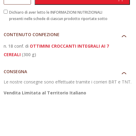
Ottimini
Croccanti
Dichiaro di aver letto le INFORMAZIONI NUTRIZIONALI
presenti nelle schede di ciascun prodotto riportate sotto
Integrali
ai
CONTENUTO CONFEZIONE
7
cereali
n. 18 conf. di
OTTIMINI CROCCANTI INTEGRALI AI 7
quantità
CEREALI
(300 g)
CONSEGNA
Le nostre consegne sono effettuate tramite i corrieri BRT e TNT.
Vendita Limitata al Territorio Italiano