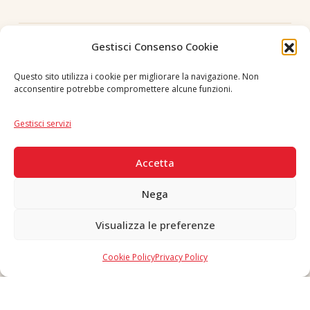
Seguici
Gestisci Consenso Cookie
Questo sito utilizza i cookie per migliorare la navigazione. Non
acconsentire potrebbe compromettere alcune funzioni.
Lingua
IT
|
EN
Gestisci servizi
PAGAMENTI SICURI
Accetta
Nega
Visualizza le preferenze
Copyright © 2026 F. Divella S.p.A. - P.IVA 00257660720 - REA: 35658
SDI: MZO2A0U - Tutti i diritti riservati
Cookie Policy
Privacy Policy
Made in Never Before Italia