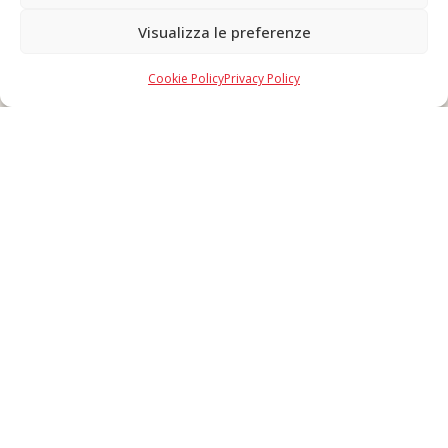
Visualizza le preferenze
Copyright © 2026 F. Divella S.p.A. - P.IVA 00257660720 - REA: 35658
SDI: MZO2A0U - Tutti i diritti riservati
Cookie Policy
Privacy Policy
Made in Never Before Italia