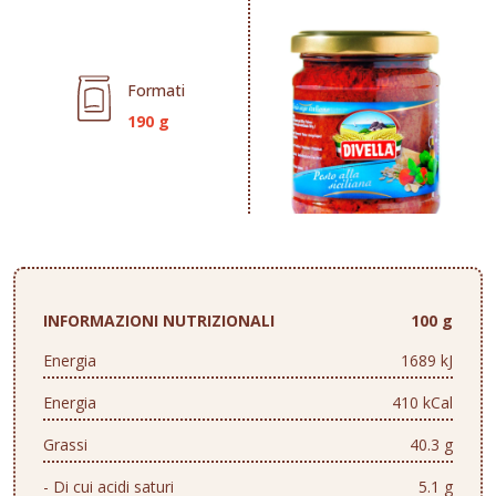
Formati
190 g
INFORMAZIONI NUTRIZIONALI
100 g
Energia
1689 kJ
Energia
410 kCal
Grassi
40.3 g
- Di cui acidi saturi
5.1 g