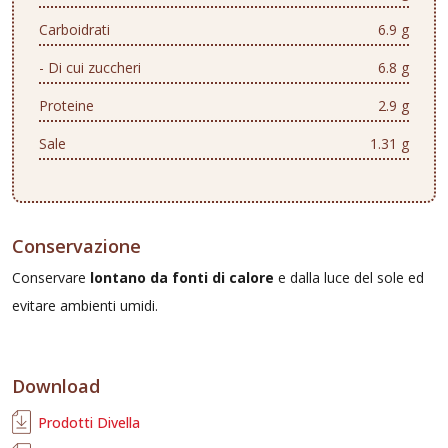
Carboidrati
6.9 g
- Di cui zuccheri
6.8 g
Proteine
2.9 g
Sale
1.31 g
Conservazione
Conservare
lontano da fonti di calore
e dalla luce del sole ed
evitare ambienti umidi.
Download
Prodotti Divella