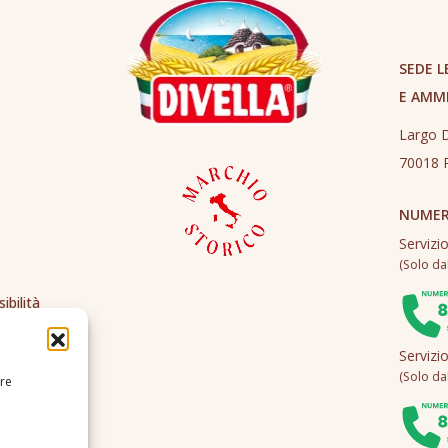
SEDE L
E AMM
Largo D
70018 R
NUMER
Servizi
(Solo dall
ibilità
Servizi
(Solo dall
ire