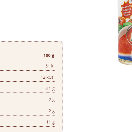
100 g
51 kJ
12 kCal
0.1 g
2 g
2 g
11 g