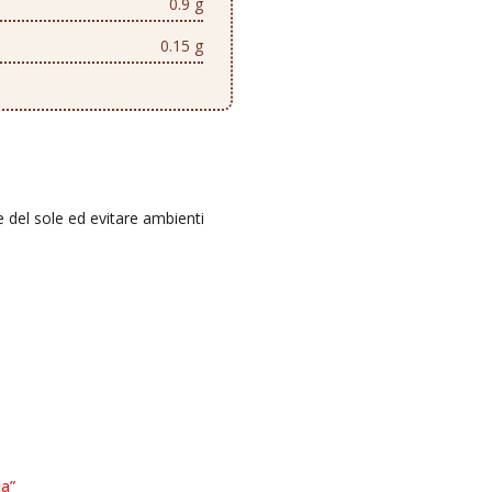
0.9 g
0.15 g
e del sole ed evitare ambienti
ia”