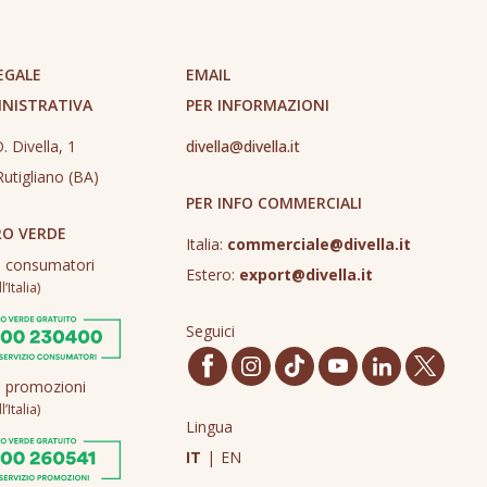
EGALE
EMAIL
INISTRATIVA
PER INFORMAZIONI
. Divella, 1
divella@divella.it
utigliano (BA)
PER INFO COMMERCIALI
O VERDE
Italia:
commerciale@divella.it
o consumatori
Estero:
export@divella.it
’Italia)
Seguici
o promozioni
’Italia)
Lingua
IT
|
EN