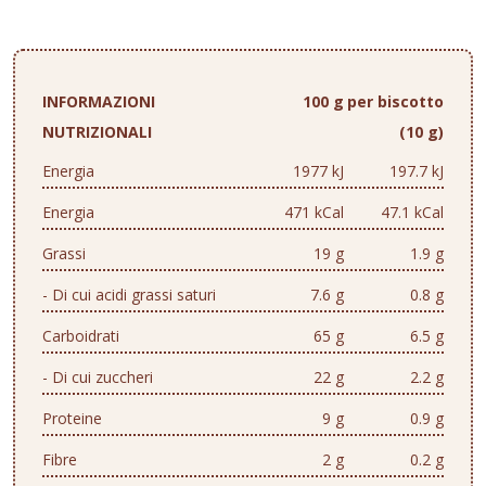
INFORMAZIONI
100 g
per biscotto
NUTRIZIONALI
(10 g)
Energia
1977 kJ
197.7 kJ
Energia
471 kCal
47.1 kCal
Grassi
19 g
1.9 g
- Di cui acidi grassi saturi
7.6 g
0.8 g
Carboidrati
65 g
6.5 g
- Di cui zuccheri
22 g
2.2 g
Proteine
9 g
0.9 g
Fibre
2 g
0.2 g