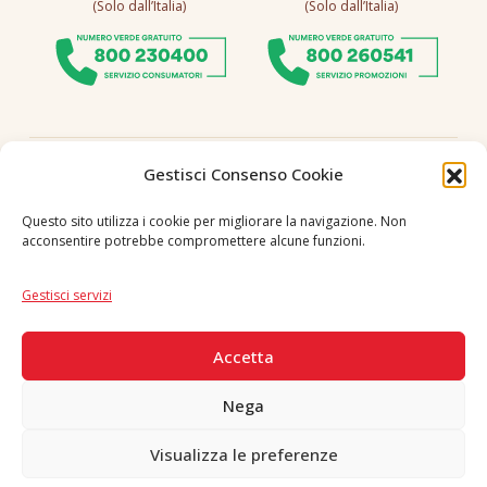
(Solo dall’Italia)
(Solo dall’Italia)
Seguici
Gestisci Consenso Cookie
Questo sito utilizza i cookie per migliorare la navigazione. Non
acconsentire potrebbe compromettere alcune funzioni.
Lingua
IT
|
EN
Gestisci servizi
PAGAMENTI SICURI
Accetta
Nega
Visualizza le preferenze
Copyright © 2026 F. Divella S.p.A. - P.IVA 00257660720 - REA: 35658