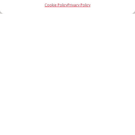
SDI: MZO2A0U - Tutti i diritti riservati
Cookie Policy
Privacy Policy
Made in Never Before Italia