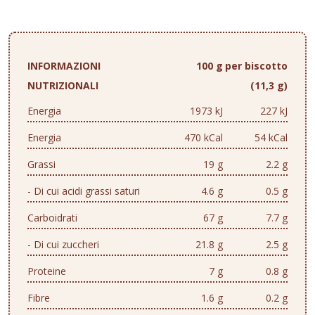
INFORMAZIONI
100 g
per biscotto
NUTRIZIONALI
(11,3 g)
Energia
1973 kJ
227 kJ
Energia
470 kCal
54 kCal
Grassi
19 g
2.2 g
- Di cui acidi grassi saturi
4.6 g
0.5 g
Carboidrati
67 g
7.7 g
- Di cui zuccheri
21.8 g
2.5 g
Proteine
7 g
0.8 g
Fibre
1.6 g
0.2 g