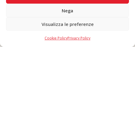
Nega
Visualizza le preferenze
Copyright © 2026 F. Divella S.p.A. - P.IVA 00257660720 - REA: 35658
SDI: MZO2A0U - Tutti i diritti riservati
Cookie Policy
Privacy Policy
Made in Never Before Italia