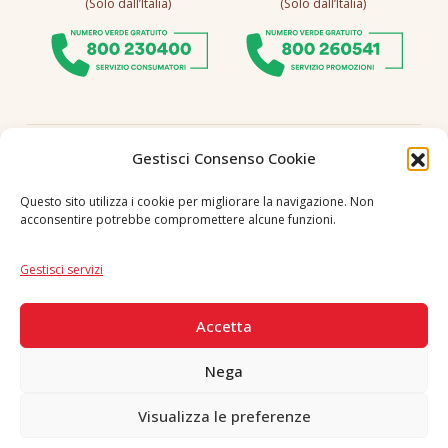
(Solo dall’Italia)
(Solo dall’Italia)
Seguici
Gestisci Consenso Cookie
Questo sito utilizza i cookie per migliorare la navigazione. Non
acconsentire potrebbe compromettere alcune funzioni.
Lingua
IT
|
EN
Gestisci servizi
PAGAMENTI SICURI
Accetta
Nega
Visualizza le preferenze
Copyright © 2026 F. Divella S.p.A. - P.IVA 00257660720 - REA: 35658
SDI: MZO2A0U - Tutti i diritti riservati