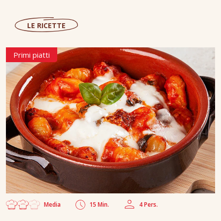
LE RICETTE
Primi piatti
Media
15 Min.
4 Pers.