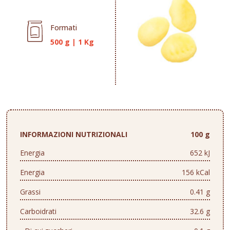
Formati
500 g
|
1 Kg
INFORMAZIONI NUTRIZIONALI
100 g
Energia
652 kJ
Energia
156 kCal
Grassi
0.41 g
Carboidrati
32.6 g