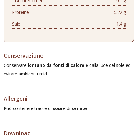
- Di cui zuccheri
0.1 g
Proteine
5.22 g
Sale
1.4 g
Conservazione
Conservare
lontano da fonti di calore
e dalla luce del sole ed
evitare ambienti umidi.
Allergeni
Può contenere tracce di
soia
e di
senape
.
Download