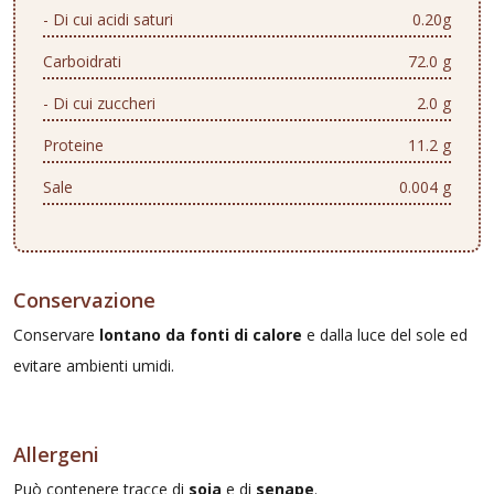
- Di cui acidi saturi
0.20g
Carboidrati
72.0 g
- Di cui zuccheri
2.0 g
Proteine
11.2 g
Sale
0.004 g
Conservazione
Conservare
lontano da fonti di calore
e dalla luce del sole ed
evitare ambienti umidi.
Allergeni
Può contenere tracce di
soia
e di
senape
.