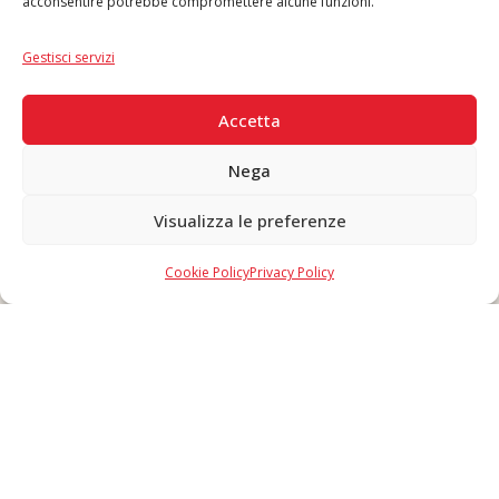
acconsentire potrebbe compromettere alcune funzioni.
Lingua
IT
|
EN
Gestisci servizi
PAGAMENTI SICURI
Accetta
Nega
Visualizza le preferenze
Copyright © 2026 F. Divella S.p.A. - P.IVA 00257660720 - REA: 35658
SDI: MZO2A0U - Tutti i diritti riservati
Cookie Policy
Privacy Policy
Made in Never Before Italia