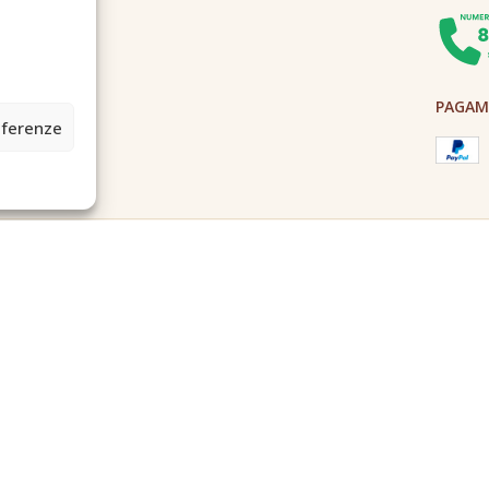
PAGAME
eferenze
2A0U - Tutti i diritti riservati