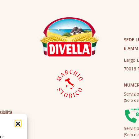
SEDE L
E AMM
Largo D
70018 R
NUMER
Servizi
(Solo dall
ibilità
Servizi
(Solo dall
ire