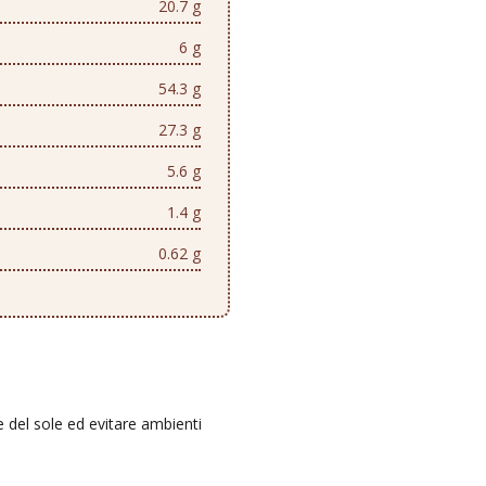
20.7 g
6 g
54.3 g
27.3 g
5.6 g
1.4 g
0.62 g
e del sole ed evitare ambienti