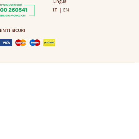
Lingua
IT
|
EN
NTI SICURI
Made in Never Before Italia