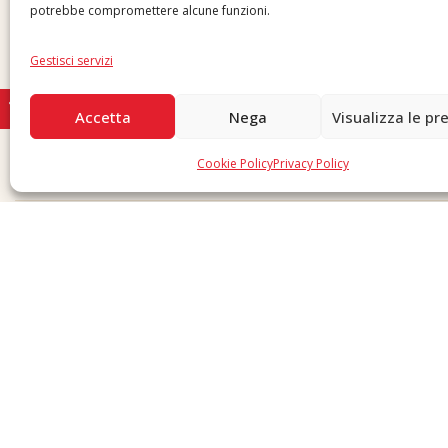
potrebbe compromettere alcune funzioni.
Gestisci servizi
Accetta
Nega
Visualizza le pr
Cookie Policy
Privacy Policy
Copyright © 2026 F. Divella S.p.A. - P.IVA 00257660720 - REA: 35658 SDI: MZO