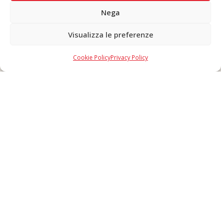
Nega
Visualizza le preferenze
Copyright © 2026 F. Divella S.p.A. - P.IVA 00257660720 - REA: 35658
SDI: MZO2A0U - Tutti i diritti riservati
Cookie Policy
Privacy Policy
Made in Never Before Italia