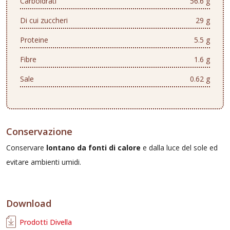
Carboidrati
56.6 g
Di cui zuccheri
29 g
Proteine
5.5 g
Fibre
1.6 g
Sale
0.62 g
Conservazione
Conservare
lontano da fonti di calore
e dalla luce del sole ed
evitare ambienti umidi.
Download
Prodotti Divella