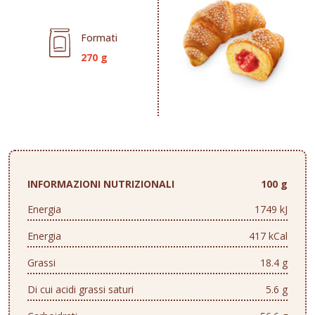
Formati
270 g
INFORMAZIONI NUTRIZIONALI
100 g
Energia
1749 kJ
Energia
417 kCal
Grassi
18.4 g
Di cui acidi grassi saturi
5.6 g