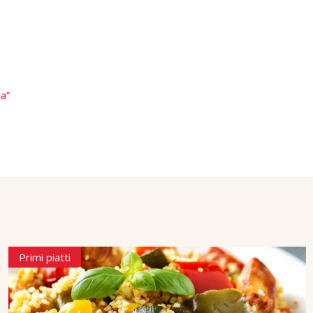
ia”
Primi piatti