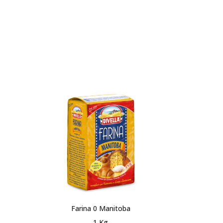
Farina 0 Manitoba
Farina 
1 Kg