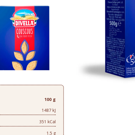
100 g
1487 kJ
351 kCal
1.5 g