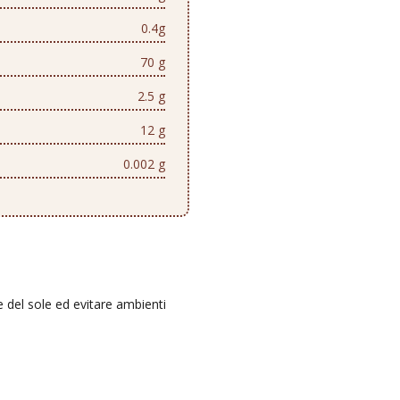
0.4g
70 g
2.5 g
12 g
0.002 g
e del sole ed evitare ambienti