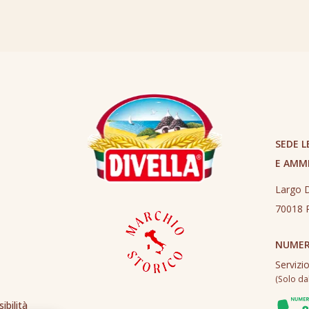
SEDE L
E AMM
Largo D
70018 R
NUMER
Servizi
(Solo dall
ibilità