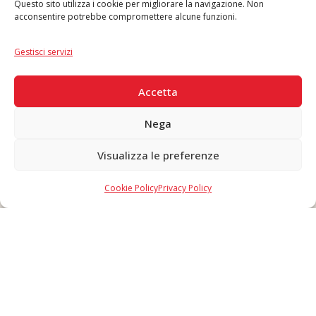
Questo sito utilizza i cookie per migliorare la navigazione. Non
acconsentire potrebbe compromettere alcune funzioni.
Lingua
IT
|
EN
Gestisci servizi
PAGAMENTI SICURI
Accetta
Nega
Visualizza le preferenze
Copyright © 2026 F. Divella S.p.A. - P.IVA 00257660720 - REA: 35658
SDI: MZO2A0U - Tutti i diritti riservati
Cookie Policy
Privacy Policy
Made in Never Before Italia