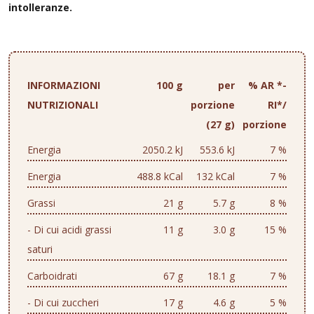
intolleranze.
INFORMAZIONI
100 g
per
% AR *-
NUTRIZIONALI
porzione
RI*/
(27 g)
porzione
Energia
2050.2 kJ
553.6 kJ
7 %
Energia
488.8 kCal
132 kCal
7 %
Grassi
21 g
5.7 g
8 %
- Di cui acidi grassi
11 g
3.0 g
15 %
saturi
Carboidrati
67 g
18.1 g
7 %
- Di cui zuccheri
17 g
4.6 g
5 %