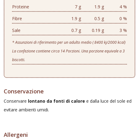
Proteine
7 g
1.9 g
4 %
Fibre
1.9 g
0.5 g
0 %
Sale
0.7 g
0.19 g
3 %
* Assunzioni di riferimento per un adulto medio ( 8400 kj/2000 kcal)
La confezione contiene circa 14 Porzioni. Una porzione equivale a 3
biscotti.
Conservazione
Conservare
lontano da fonti di calore
e dalla luce del sole ed
evitare ambienti umidi.
Allergeni