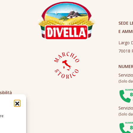
SEDE L
E AMM
Largo D
70018 R
NUMER
Servizi
(Solo dall
ibilità
Servizi
(Solo dall
ire