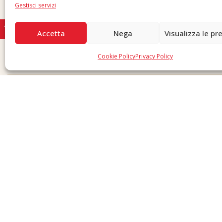
Gestisci servizi
Accetta
Nega
Visualizza le pr
Cookie Policy
Privacy Policy
Copyright © 2026 F. Divella S.p.A. - P.IVA 00257660720 - REA: 35658 SDI: MZO