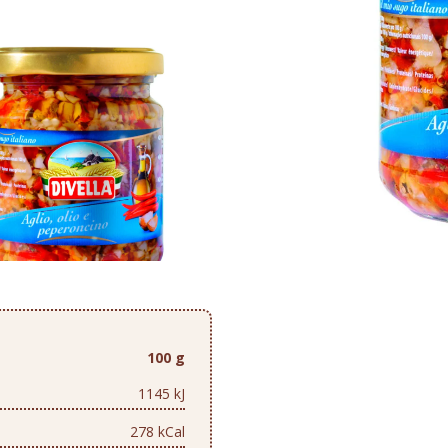
100 g
1145 kJ
278 kCal