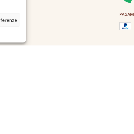
PAGAME
eferenze
2A0U - Tutti i diritti riservati