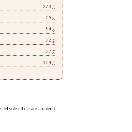
27.3 g
2.9 g
5.4 g
0.2 g
0.7 g
1.04 g
e del sole ed evitare ambienti