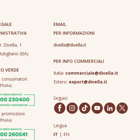
EGALE
EMAIL
INISTRATIVA
PER INFORMAZIONI
. Divella, 1
divella@divella.it
utigliano (BA)
PER INFO COMMERCIALI
O VERDE
Italia:
commerciale@divella.it
o consumatori
Estero:
export@divella.it
’Italia)
Seguici
o promozioni
’Italia)
Lingua
IT
|
EN