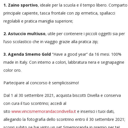
1.
Zaino sportivo
, ideale per la scuola e il tempo libero. Comparto
principale capiente, tasca frontale con zip ermetica, spallacci
regolabili e pratica maniglia superiore;
2.
Astuccio multiuso
, utile per contenere i piccoli oggetti sia per
l’uso scolastico che in viaggio grazie alla pratica zip;
3.
Agenda Smemo Gold
“Have a good year” da 16 mesi. 100%
made in Italy. Con interno a colori, labbratura nera e segnapagine
color oro.
Partecipare al concorso è semplicissimo!
Dal 1 al 30 settembre 2021, acquista biscotti Divella e conserva
con cura il tuo scontrino; accedi al
sito
www.vincismemorandacondivella.it
e inserisci i tuoi dati,
allegando la fotografia dello scontrino entro il 30 settembre 2021;
scopri subito se hai vinto un set Smemoranda in premio per te!