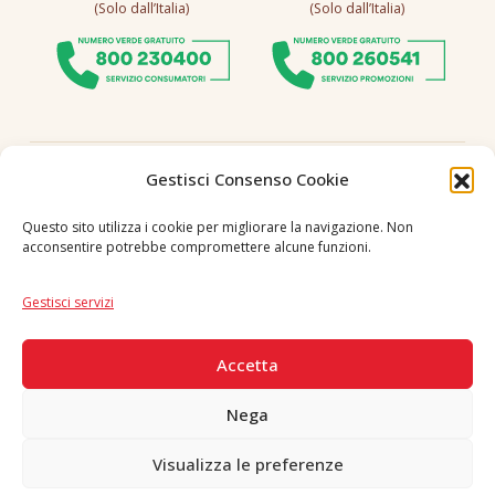
(Solo dall’Italia)
(Solo dall’Italia)
Seguici
Gestisci Consenso Cookie
Questo sito utilizza i cookie per migliorare la navigazione. Non
acconsentire potrebbe compromettere alcune funzioni.
Lingua
IT
|
EN
Gestisci servizi
PAGAMENTI SICURI
Accetta
Nega
Visualizza le preferenze
Copyright © 2026 F. Divella S.p.A. - P.IVA 00257660720 - REA: 35658