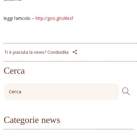
leggi l’articolo –
http://goo.gl/u9lezf
Ti è piaciuta la news? Condividila
Cerca
Categorie news