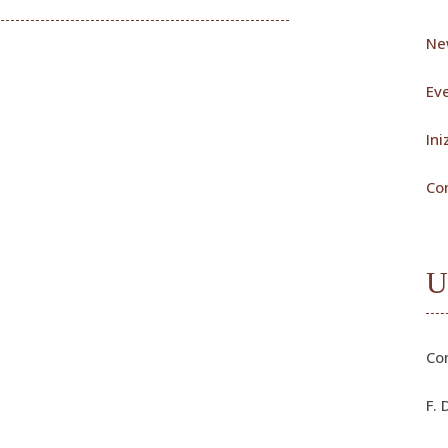
Ne
Eve
Ini
Co
U
Co
F. 