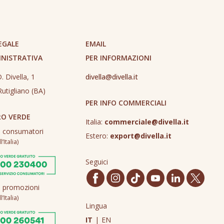
EGALE
EMAIL
INISTRATIVA
PER INFORMAZIONI
. Divella, 1
divella@divella.it
utigliano (BA)
PER INFO COMMERCIALI
O VERDE
Italia:
commerciale@divella.it
o consumatori
Estero:
export@divella.it
’Italia)
Seguici
o promozioni
’Italia)
Lingua
IT
|
EN