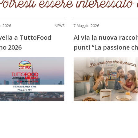
otresti essere interessato
o 2026
NEWS
7 Maggio 2026
ivella a TuttoFood
Al via la nuova raccol
no 2026
punti “La passione ch
premia”