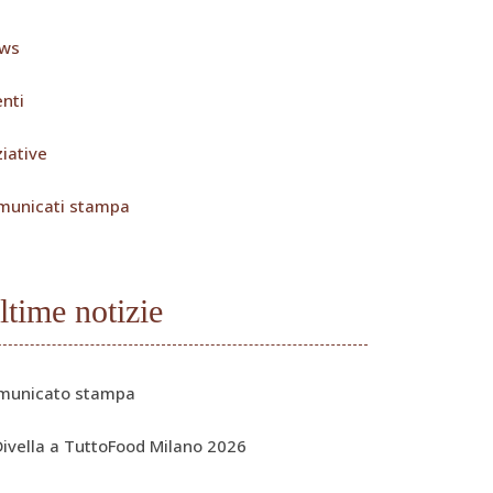
ws
nti
ziative
municati stampa
ltime notizie
municato stampa
Divella a TuttoFood Milano 2026