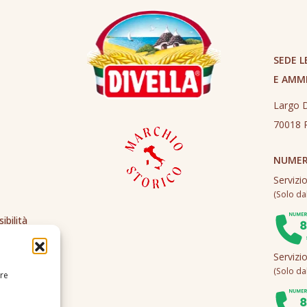
SEDE L
E AMM
Largo D
70018 R
NUMER
Servizi
(Solo dall
ibilità
Servizi
(Solo dall
ire