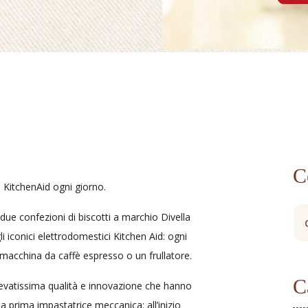
C
 KitchenAid ogni giorno.
ue confezioni di biscotti a marchio Divella
i iconici elettrodomestici Kitchen Aid: ogni
 macchina da caffè espresso o un frullatore.
C
levatissima qualità e innovazione che hanno
a prima impastatrice meccanica: all’inizio