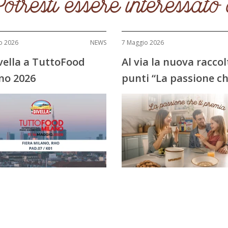
otresti essere interessato
o 2026
NEWS
7 Maggio 2026
ivella a TuttoFood
Al via la nuova raccol
no 2026
punti “La passione ch
premia”