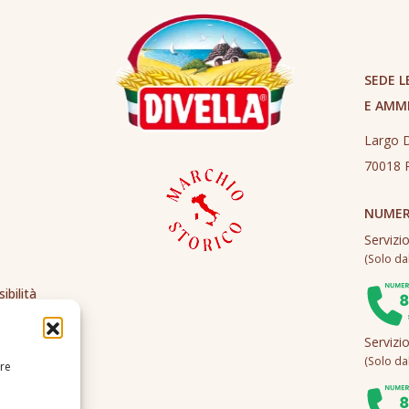
SEDE L
E AMM
Largo D
70018 R
NUMER
Servizi
(Solo dall
ibilità
Servizi
(Solo dall
ire