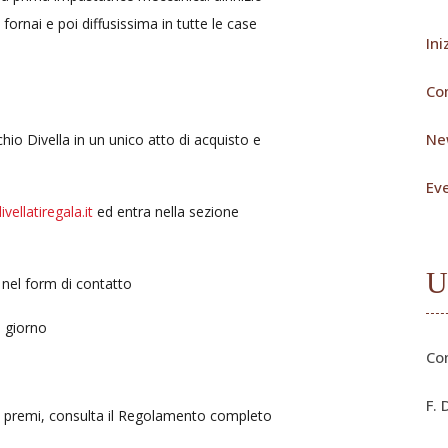
fornai e poi diffusissima in tutte le case
Ini
Co
Ne
hio Divella in un unico atto di acquisto e
Eve
ellatiregala.it
ed entra nella sezione
U
no nel form di contatto
i giorno
Co
F. 
ui premi, consulta il Regolamento completo