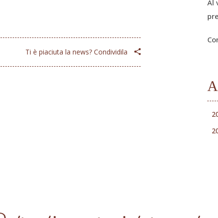
Al 
pr
Co
Ti è piaciuta la news? Condividila
A
2
2