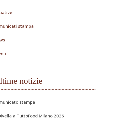
ziative
municati stampa
ws
nti
ltime notizie
municato stampa
Divella a TuttoFood Milano 2026