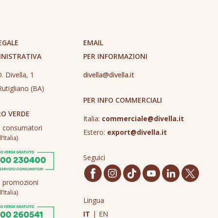
EGALE
EMAIL
INISTRATIVA
PER INFORMAZIONI
. Divella, 1
divella@divella.it
utigliano (BA)
PER INFO COMMERCIALI
O VERDE
Italia:
commerciale@divella.it
o consumatori
Estero:
export@divella.it
’Italia)
Seguici
o promozioni
’Italia)
Lingua
IT
|
EN