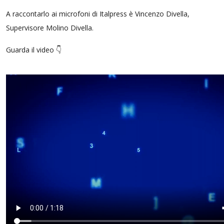
A raccontarlo ai microfoni di Italpress è Vincenzo Divella,
Supervisore Molino Divella.
Guarda il video 👇​