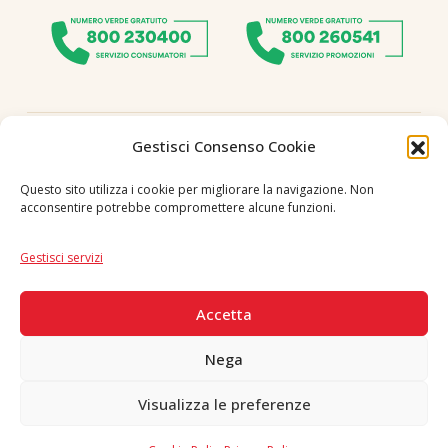
Seguici
Gestisci Consenso Cookie
Questo sito utilizza i cookie per migliorare la navigazione. Non
acconsentire potrebbe compromettere alcune funzioni.
Lingua
IT
|
EN
Gestisci servizi
PAGAMENTI SICURI
Accetta
Nega
Visualizza le preferenze
Copyright © 2026 F. Divella S.p.A. - P.IVA 00257660720 - REA: 35658
SDI: MZO2A0U - Tutti i diritti riservati