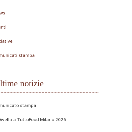
ws
nti
ziative
municati stampa
ltime notizie
municato stampa
Divella a TuttoFood Milano 2026