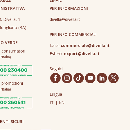
EGALE
EMAIL
INISTRATIVA
PER INFORMAZIONI
. Divella, 1
divella@divella.it
utigliano (BA)
PER INFO COMMERCIALI
O VERDE
Italia:
commerciale@divella.it
o consumatori
Estero:
export@divella.it
’Italia)
Seguici
o promozioni
’Italia)
Lingua
IT
|
EN
NTI SICURI