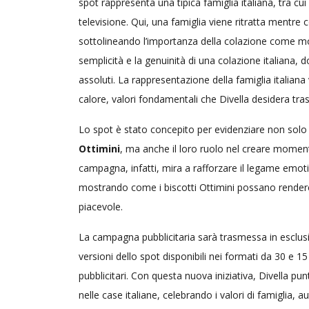
spot rappresenta una tipica famiglia italiana, tra cui 
televisione. Qui, una famiglia viene ritratta mentre 
sottolineando l’importanza della colazione come mo
semplicità e la genuinità di una colazione italiana, d
assoluti. La rappresentazione della famiglia italiana
calore, valori fondamentali che Divella desidera tra
Lo spot è stato concepito per evidenziare non sol
Ottimini
, ma anche il loro ruolo nel creare momenti 
campagna, infatti, mira a rafforzare il legame emoti
mostrando come i biscotti Ottimini possano rendere
piacevole.
La campagna pubblicitaria sarà trasmessa in esclus
versioni dello spot disponibili nei formati da 30 e 15
pubblicitari. Con questa nuova iniziativa, Divella pu
nelle case italiane, celebrando i valori di famiglia, 