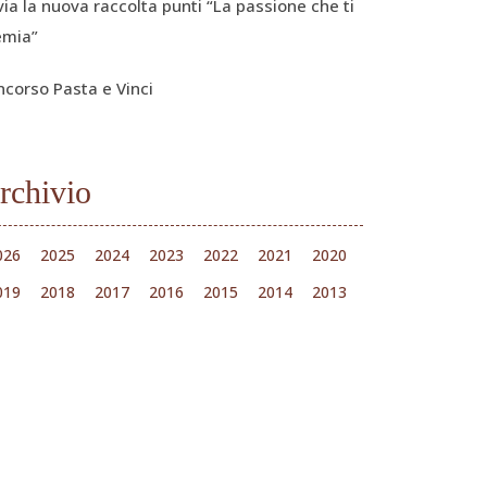
via la nuova raccolta punti “La passione che ti
emia”
ncorso Pasta e Vinci
rchivio
026
2025
2024
2023
2022
2021
2020
019
2018
2017
2016
2015
2014
2013