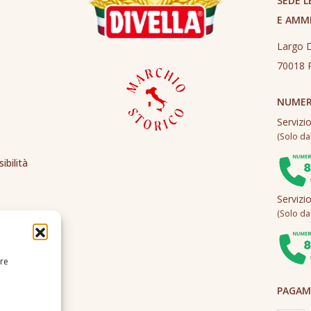
SEDE L
E AMM
Largo D
70018 R
NUMER
Servizi
(Solo dall
ibilità
Servizi
(Solo dall
ire
PAGAME