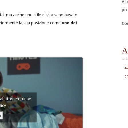
Al 
pr
tti, ma anche uno stile di vita sano basato
lteriormente la sua posizione come
uno dei
Co
A
2
2
 abilitare Youtube
licy
o