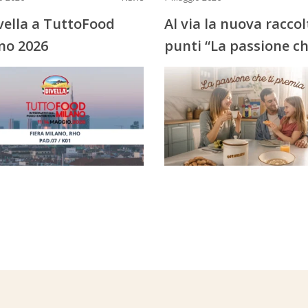
ivella a TuttoFood
Al via la nuova raccol
no 2026
punti “La passione ch
premia”