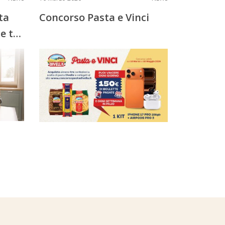
ta
Concorso Pasta e Vinci
e ti