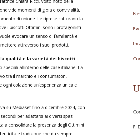
l’attrice Chiara Ricci, volto noto della
condivide momenti di gioia e convivialità,
Ne
mento di unione. Le riprese catturano la
ove i biscotti Ottimini sono i protagonisti
Eve
 vuole evocare un senso di familiarità e
Ini
smettere attraverso i suoi prodotti.
Co
o
la qualità e la varietà dei biscotti
speciali all’interno delle case italiane. La
vo tra il marchio e i consumatori,
 ogni colazione un’esperienza unica e
U
iva su Mediaset fino a dicembre 2024, con
Co
 secondi per adattarsi ai diversi spazi
nta a consolidare la presenza degli Ottimini
F. 
autenticità e tradizione che da sempre