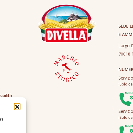
SEDE L
E AMM
Largo D
70018 R
NUMER
Servizi
(Solo dall
ibilità
Servizi
(Solo dall
ire