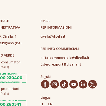
EGALE
EMAIL
INISTRATIVA
PER INFORMAZIONI
. Divella, 1
divella@divella.it
utigliano (BA)
PER INFO COMMERCIALI
O VERDE
Italia:
commerciale@divella.it
o consumatori
Estero:
export@divella.it
’Italia)
Seguici
o promozioni
’Italia)
Lingua
IT
|
EN