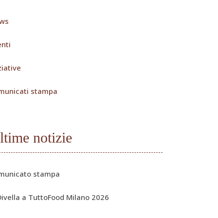
ws
nti
ziative
municati stampa
ltime notizie
municato stampa
Divella a TuttoFood Milano 2026