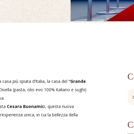
C
asa più spiata d’Italia, la casa del
“Grande
 Divella (pasta, olio evo 100% italiano e sughi)
sa.
ista
Cesara Buonamic
i, questa nuova
esperienza unica, in cui la bellezza della
C