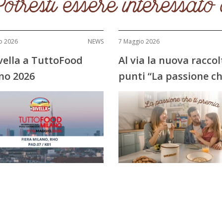
otresti essere interessato
o 2026
NEWS
7 Maggio 2026
ivella a TuttoFood
Al via la nuova raccol
no 2026
punti “La passione ch
premia”