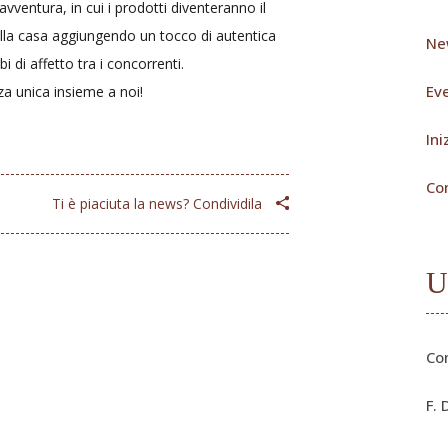
avventura, in cui i prodotti diventeranno il
della casa aggiungendo un tocco di autentica
Ne
 di affetto tra i concorrenti.
Eve
za unica insieme a noi!
Ini
Co
Ti è piaciuta la news? Condividila
U
Co
F. 