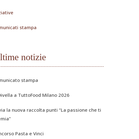
ziative
municati stampa
ltime notizie
municato stampa
Divella a TuttoFood Milano 2026
via la nuova raccolta punti “La passione che ti
emia”
ncorso Pasta e Vinci