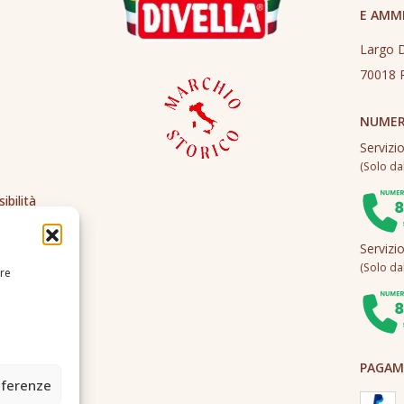
E AMM
Largo D
70018 R
NUMER
Servizi
(Solo dall
ibilità
Servizi
(Solo dall
ire
PAGAME
eferenze