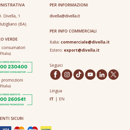
INISTRATIVA
PER INFORMAZIONI
. Divella, 1
divella@divella.it
utigliano (BA)
PER INFO COMMERCIALI
O VERDE
Italia:
commerciale@divella.it
o consumatori
Estero:
export@divella.it
’Italia)
Seguici
o promozioni
’Italia)
Lingua
IT
|
EN
NTI SICURI