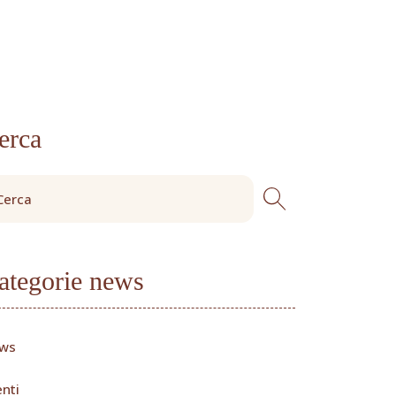
erca
ategorie news
ws
nti