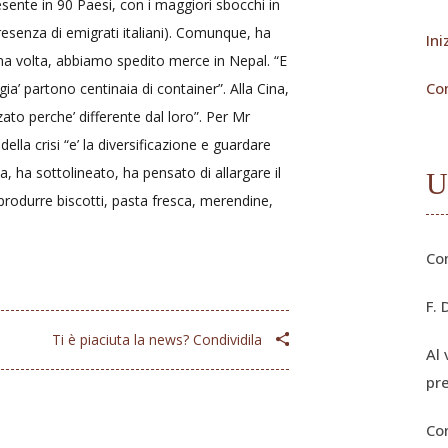
resente in 90 Paesi, con i maggiori sbocchi in
presenza di emigrati italiani). Comunque, ha
Ini
ma volta, abbiamo spedito merce in Nepal. “E
Co
 gia’ partono centinaia di container”. Alla Cina,
to perche’ differente dal loro”. Per Mr
della crisi “e’ la diversificazione e guardare
sa, ha sottolineato, ha pensato di allargare il
U
 produrre biscotti, pasta fresca, merendine,
Co
F. 
Ti è piaciuta la news? Condividila
Al 
pr
Co