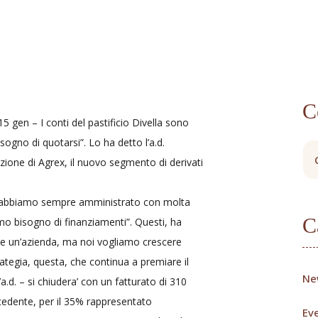
C
 gen – I conti del pastificio Divella sono
sogno di quotarsi”. Lo ha detto l’a.d.
zione di Agrex, il nuovo segmento di derivati
 e abbiamo sempre amministrato con molta
C
o bisogno di finanziamenti”. Questi, ha
re un’azienda, ma noi vogliamo crescere
ategia, questa, che continua a premiare il
Ne
a.d. – si chiudera’ con un fatturato di 310
ecedente, per il 35% rappresentato
Eve