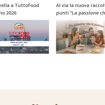
ivella a TuttoFood
Al via la nuova raccol
no 2026
punti “La passione ch
premia”