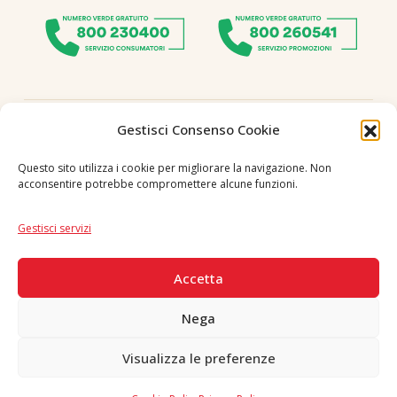
Seguici
Gestisci Consenso Cookie
Questo sito utilizza i cookie per migliorare la navigazione. Non
acconsentire potrebbe compromettere alcune funzioni.
Lingua
IT
|
EN
Gestisci servizi
PAGAMENTI SICURI
Accetta
Nega
Visualizza le preferenze
Copyright © 2026 F. Divella S.p.A. - P.IVA 00257660720 - REA: 35658
SDI: MZO2A0U - Tutti i diritti riservati